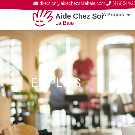
Aller
direction@aidechezsoilabaie.com
(418)544-2
au
À Propos
contenu
EMPLOIS